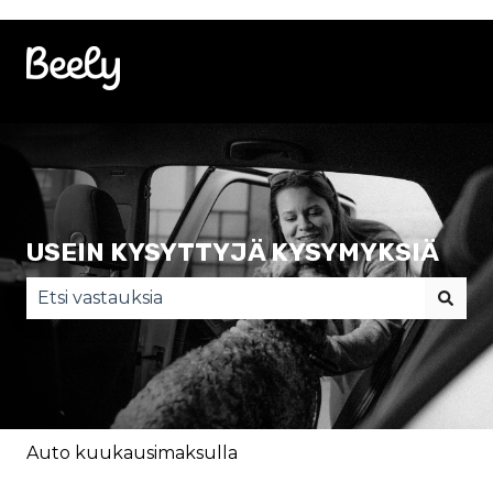
USEIN KYSYTTYJÄ KYSYMYKSIÄ
Ehdotuksia ei ole, koska hakukenttä on tyhjä.
Auto kuukausimaksulla